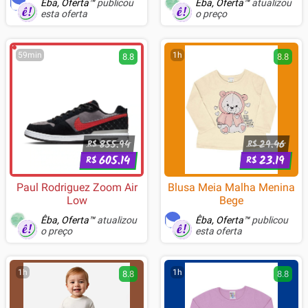
Êba, Oferta™
publicou
Êba, Oferta™
atualizou
esta oferta
o preço
59min
1h
8.8
8.8
855.94
29.46
R$
R$
605.14
23.19
R$
R$
Paul Rodriguez Zoom Air
Blusa Meia Malha Menina
Low
Bege
Êba, Oferta™
atualizou
Êba, Oferta™
publicou
o preço
esta oferta
1h
1h
8.8
8.8