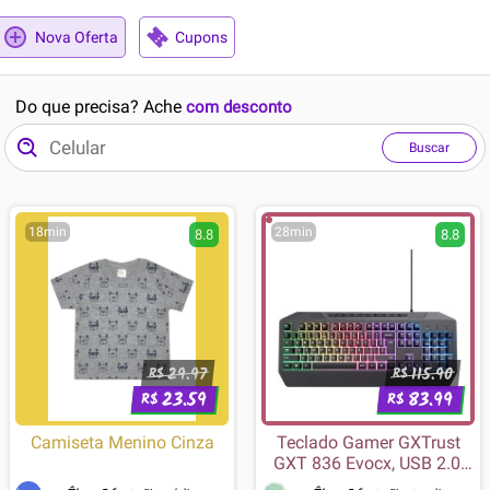
Nova Oferta
Cupons
Do que precisa? Ache
com desconto
Buscar
18min
28min
8.8
8.8
29.97
115.90
R$
R$
23.59
83.99
R$
R$
Camiseta Menino Cinza
Teclado Gamer GXTrust
GXT 836 Evocx, USB 2.0,
US, Preto - 24722