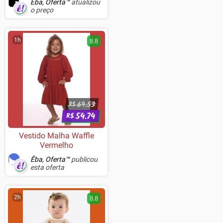
Êba, Oferta™
atualizou
o preço
1h
8.8
69.53
R$
54.74
R$
Vestido Malha Waffle
Vermelho
Êba, Oferta™
publicou
esta oferta
2h
8.8