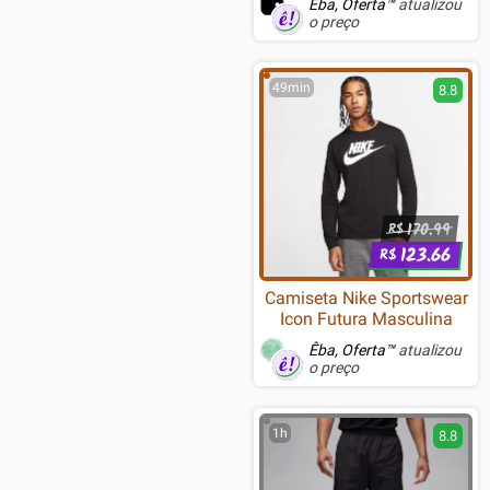
Êba, Oferta™
atualizou
o preço
49min
8.8
170.99
R$
123.66
R$
Camiseta Nike Sportswear
Icon Futura Masculina
Êba, Oferta™
atualizou
o preço
1h
8.8