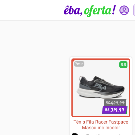
7min
8.8
499.99
R$
319.99
R$
Tênis Fila Racer Fastpace
Masculino Incolor