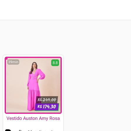
39min
8.8
249.00
R$
174.30
R$
Vestido Auston Amy Rosa