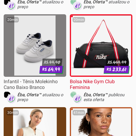
Êba, Oferta™
atualizou o
Êba, Oferta™
atualizou o
preço
preço
20min
20min
99.90
449.99
R$
R$
64.99
233.61
R$
R$
Infantil - Tênis Molekinho
Bolsa Nike Gym Club
Cano Baixo Branco
Feminina
Êba, Oferta™
atualizou o
Êba, Oferta™
publicou
preço
esta oferta
30min
41min