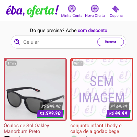
Cupons
Minha Conta
Nova Oferta
Do que precisa? Ache
com desconto
Buscar
1min
9min
849.90
69.99
R$
R$
599.90
49.99
R$
R$
Óculos de Sol Oakley
conjunto infantil body e
Manorburn Preto
calça de algodão bege