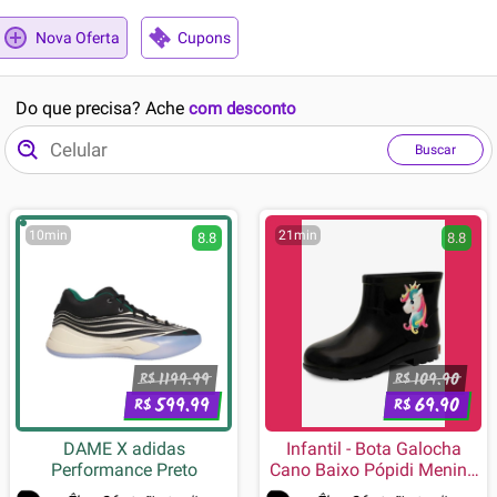
Nova Oferta
Cupons
Do que precisa? Ache
com desconto
Buscar
10min
21min
8.8
8.8
1199.99
109.90
R$
R$
599.99
69.90
R$
R$
DAME X adidas
Infantil - Bota Galocha
Performance Preto
Cano Baixo Pópidi Menina
Unicórnio Preto