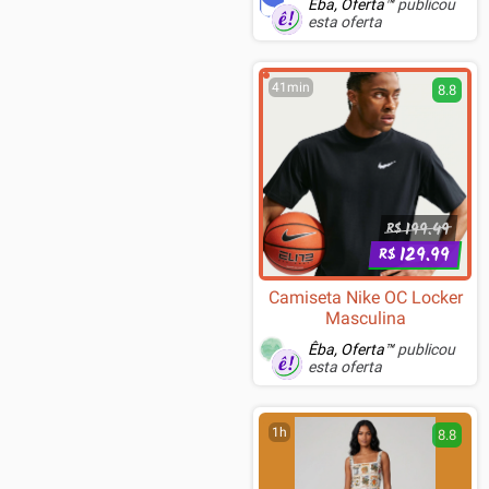
Êba, Oferta™
publicou
esta oferta
41min
8.8
199.49
R$
129.99
R$
Camiseta Nike OC Locker
Masculina
Êba, Oferta™
publicou
esta oferta
1h
8.8