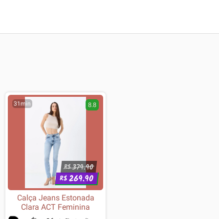
31min
8.8
379.90
R$
269.90
R$
Calça Jeans Estonada
Clara ACT Feminina