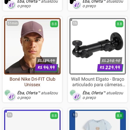
Êba, Oferta™
atualizou
Êba, Oferta™
atualizou
o preço
o preço
51min
1h
8.8
8.8
189.99
298.90
R$
R$
94.99
229.99
R$
R$
Boné Nike Dri-FIT Club
Wall Mount Elgato - Braço
Unissex
articulado para câmeras,
luzes e outros
Êba, Oferta™
atualizou
Êba, Oferta™
atualizou
equipamentos, Multi Mount
o preço
o preço
Essentials - 10AAO9901
1h
1h
8.8
8.8