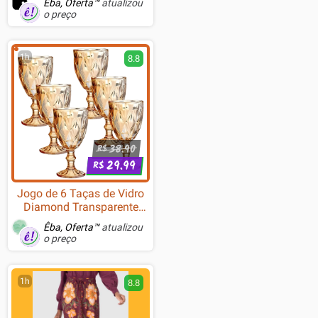
Êba, Oferta™
atualizou
o preço
1h
8.8
38.90
R$
29.99
R$
Jogo de 6 Taças de Vidro
Diamond Transparente
Ambar Furta Cor Verde Azul
Êba, Oferta™
atualizou
Fume Bico De Jaca 330ml
o preço
1h
8.8