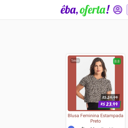
1min
8.8
29.99
R$
23.99
R$
Blusa Feminina Estampada
Preto