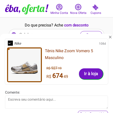
Cupons
Minha Conta
Nova Oferta
Do que precisa? Ache
com desconto
Buscar
Nike
108d
Tênis Nike Zoom Vomero 5
5min
15min
Masculino
927
R$
19
Ir à loja
674
R$
49
239.99
759.99
R$
R$
Comente:
129.99
399.99
R$
R$
Calça CaCay Pantalona
Tênis Nike Air Max Excee
Estampada Off-White
Masculino