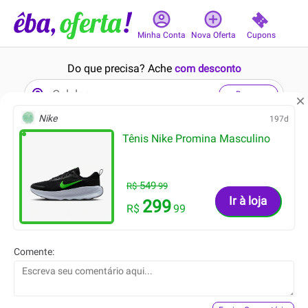
Cupons
Minha Conta
Nova Oferta
Do que precisa? Ache
com desconto
Buscar
Nike
197d
Tênis Nike Promina Masculino
8min
8min
549
R$
99
Ir à loja
299
R$
99
43.59
49.99
R$
R$
Comente:
23.99
39.99
R$
R$
Macacão Verde em Malha de
Calcinha Biquíni Folhagem
Algodão
Tropical em Malha Fria