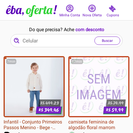
Cupons
Minha Conta
Nova Oferta
Do que precisa? Ache
com desconto
Buscar
7min
17min
499.23
79.99
R$
R$
349.46
59.99
R$
R$
Infantil - Conjunto Primeiros
camiseta feminina de
Passos Menino - Bege -
algodão floral marrom