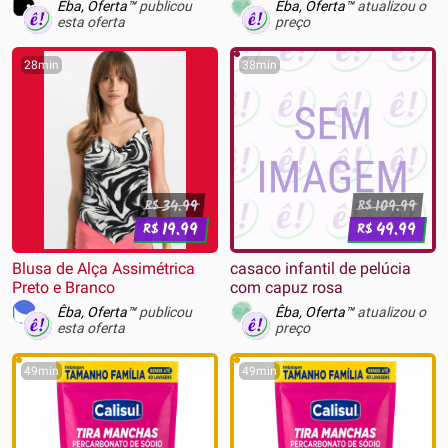
52787-1271
Êba, Oferta™
publicou
Êba, Oferta™
atualizou o
esta oferta
preço
28min
38min
34.99
109.99
R$
R$
19.99
49.99
R$
R$
Blusa de Alça Assimétrica
casaco infantil de pelúcia
Preto e Branco
com capuz rosa
Êba, Oferta™
publicou
Êba, Oferta™
atualizou o
esta oferta
preço
49min
49min