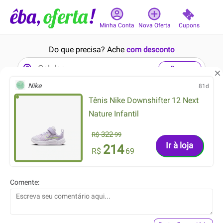
Cupons
Minha Conta
Nova Oferta
Do que precisa? Ache
com desconto
Buscar
Nike
81d
Tênis Nike Downshifter 12 Next
1min
9min
Nature Infantil
322
R$
99
Ir à loja
214
R$
69
349.50
79.99
R$
R$
Comente:
189.99
44.99
R$
R$
Conjunto Trico Feminino
Camisa Jeans com Gola
Calça Reta e Blusa Manga
Cinza