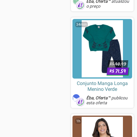
Êba, Oferta™
atualizou
RM-TCM-GM1-WBLUE
o preço
34min
90.93
R$
71.59
R$
Conjunto Manga Longa
Menino Verde
Êba, Oferta™
publicou
esta oferta
1h