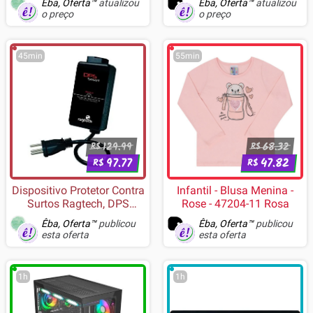
Êba, Oferta™
atualizou
Êba, Oferta™
atualizou
Branco - 0-761345-10044-1
Calce Fácil Escolar
o preço
o preço
Confortável Nude
45min
55min
129.99
68.32
R$
R$
97.77
47.82
R$
R$
Dispositivo Protetor Contra
Infantil - Blusa Menina -
Surtos Ragtech, DPS
Rose - 47204-11 Rosa
Smart, Classe III,
Êba, Oferta™
publicou
Êba, Oferta™
publicou
Microprocessado, 1
esta oferta
esta oferta
Tomada - 4780
1h
1h