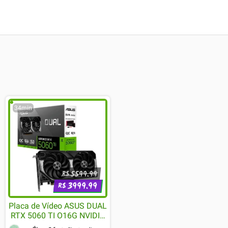
34min
5599.99
R$
3999.99
R$
Placa de Vídeo ASUS DUAL
RTX 5060 TI O16G NVIDIA
GeForce, 16GB GDDR7,