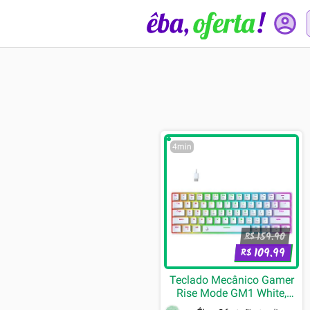
4min
159.90
R$
109.99
R$
Teclado Mecânico Gamer
Rise Mode GM1 White,
RGB, Switch Outemu Blue -