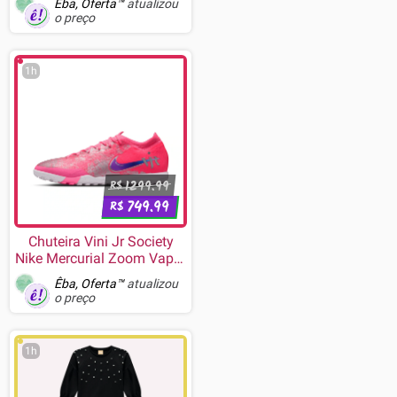
Êba, Oferta™
atualizou
2602MHz, 128 bits,
o preço
OpenGL4.6, DLSS 4, Ray
Tracing - 90YV0MH0-
M0NA00
1h
1299.99
R$
749.99
R$
Chuteira Vini Jr Society
Nike Mercurial Zoom Vapor
16 Pro
Êba, Oferta™
atualizou
o preço
1h