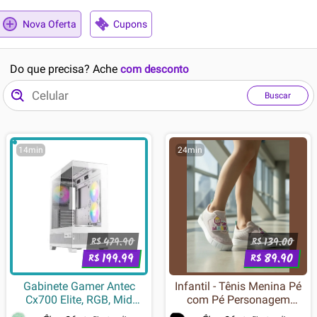
Nova Oferta
Cupons
Do que precisa? Ache
com desconto
Buscar
14min
24min
479.90
139.00
R$
R$
199.99
89.90
R$
R$
Gabinete Gamer Antec
Infantil - Tênis Menina Pé
Cx700 Elite, RGB, Mid
com Pé Personagem
Tower, Lateral De Vidro,
Animado Masha Casual