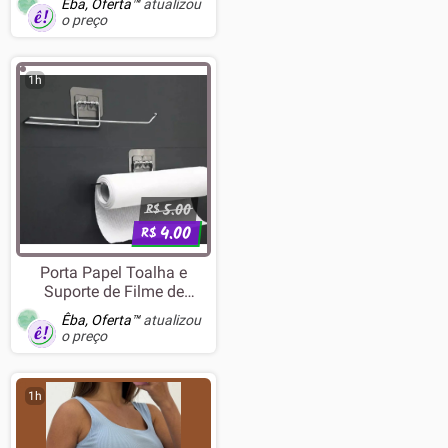
Êba, Oferta™
atualizou
o preço
1h
5.00
R$
4.00
R$
Porta Papel Toalha e
Suporte de Filme de
Alumínio para Parede de
Êba, Oferta™
atualizou
Cozinha
o preço
1h