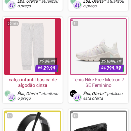
Êba, Oferta™
atualizou
Êba, Oferta™
atualizou
o preço
o preço
56min
1h
39.99
1044.99
R$
R$
29.99
799.98
R$
R$
calça infantil básica de
Tênis Nike Free Metcon 7
algodão cinza
SE Feminino
Êba, Oferta™
atualizou
Êba, Oferta™
publicou
o preço
esta oferta
1h
1h