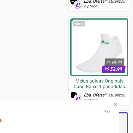
Êba, Oferta™
atualizou
o preço
45min
69.99
R$
52.49
R$
Meias adidas Originals
Cano Baixo 1 par adidas
Performance Branco
Êba, Oferta™
atualizou
o preço
71d
1h
il