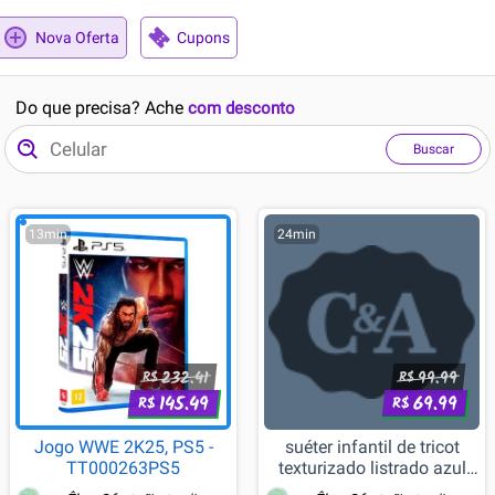
Nova Oferta
Cupons
Do que precisa? Ache
com desconto
Buscar
13min
24min
232.41
99.99
R$
R$
145.49
69.99
R$
R$
Jogo WWE 2K25, PS5 -
suéter infantil de tricot
TT000263PS5
texturizado listrado azul
escuro