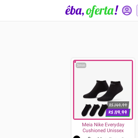
3min
149.99
R$
119.99
R$
Meia Nike Everyday
Cushioned Unissex