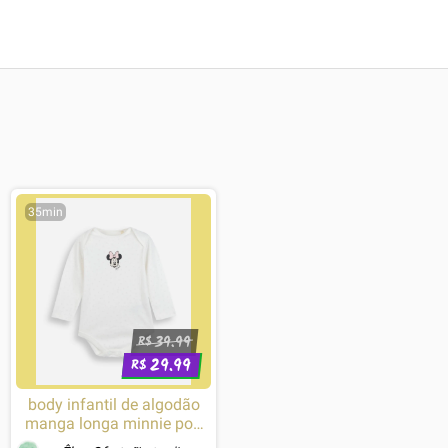
35min
39.99
R$
29.99
R$
body infantil de algodão
manga longa minnie poá
off white