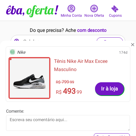
Cupons
Minha Conta
Nova Oferta
Do que precisa? Ache
com desconto
Buscar
Nike
174d
Tênis Nike Air Max Excee
1min
8min
Masculino
799
R$
99
Ir à loja
493
R$
99
64.90
42.99
R$
R$
Comente:
37.96
24.90
R$
R$
Short Microfibra com
Infantil - Macacão Manga
Elastano Preto
Curta Menino Estampa