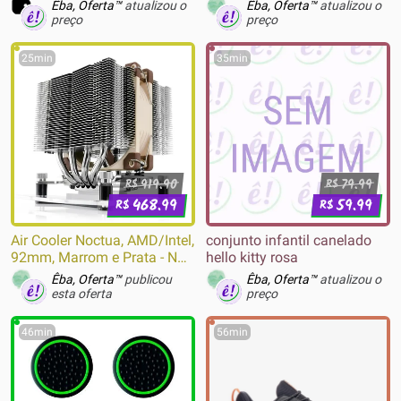
Êba, Oferta™
atualizou o
Êba, Oferta™
atualizou o
preço
preço
25min
35min
919.90
79.99
R$
R$
468.99
59.99
R$
R$
Air Cooler Noctua, AMD/Intel,
conjunto infantil canelado
92mm, Marrom e Prata - NH-
hello kitty rosa
D9L
Êba, Oferta™
publicou
Êba, Oferta™
atualizou o
esta oferta
preço
46min
56min