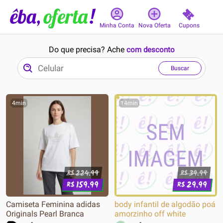
Cupons
Minha Conta
Nova Oferta
Do que precisa? Ache
com desconto
Buscar
4min
14min
224.99
39.99
R$
R$
159.99
29.99
R$
R$
Camiseta Feminina adidas
body infantil de algodão poá
Originals Pearl Branca
amorzinho off white