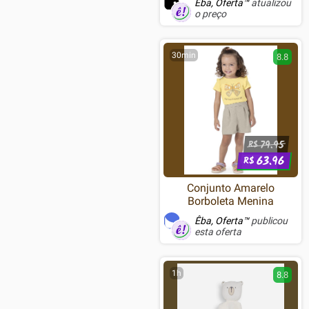
Êba, Oferta™
atualizou
Branco
o preço
30min
8.8
79.95
R$
63.96
R$
Conjunto Amarelo
Borboleta Menina
Êba, Oferta™
publicou
esta oferta
1h
8.8