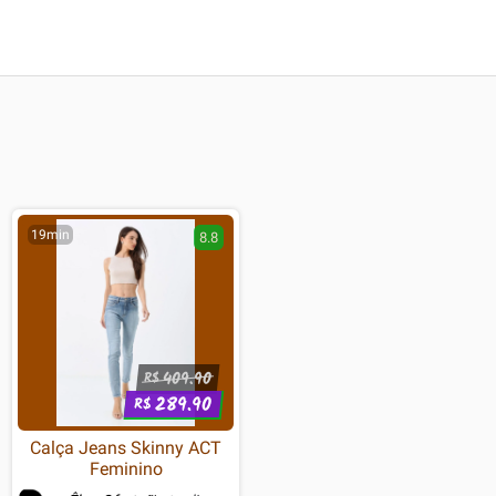
19min
8.8
409.90
R$
289.90
R$
Calça Jeans Skinny ACT
Feminino