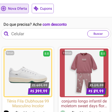
Nova Oferta
Cupons
Do que precisa? Ache
com desconto
Buscar
9min
19min
8.8
8.8
499.99
119.99
R$
R$
399.99
89.99
R$
R$
Tênis Fila Clubhouse 99
conjunto longo infantil de
Masculino Incolor
moletom sweet days floral
rosa