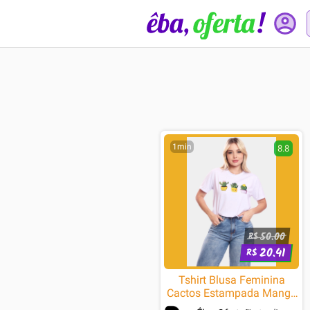
1min
8.8
50.00
R$
20.41
R$
Tshirt Blusa Feminina
Cactos Estampada Manga
Curta Camiseta Camisa