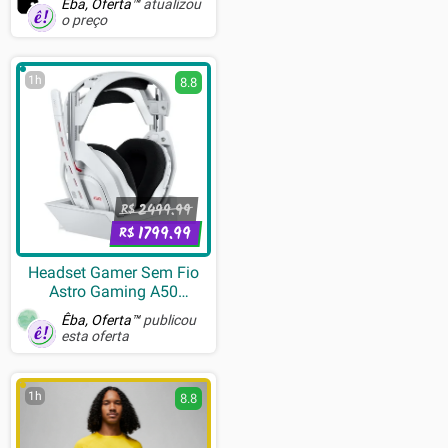
Êba, Oferta™
atualizou
o preço
1h
8.8
2499.99
R$
1799.99
R$
Headset Gamer Sem Fio
Astro Gaming A50
LIGHTSPEED + Base
Êba, Oferta™
publicou
Station (Gen 5) Com
esta oferta
Tecnologia PLAYSYNC
AUDIO, Bluetooth, Branco -
939-002229
1h
8.8