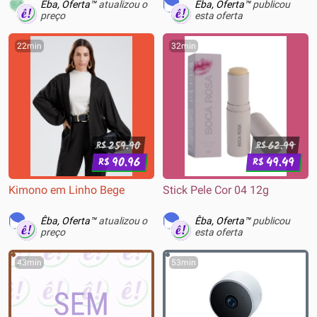
360mm, Intel e AMD, Preto -
Êba, Oferta™
atualizou o
Êba, Oferta™
publicou
CLC360V2
preço
esta oferta
22min
32min
259.90
62.99
R$
R$
90.96
49.49
R$
R$
Kimono em Linho Bege
Stick Pele Cor 04 12g
Êba, Oferta™
atualizou o
Êba, Oferta™
publicou
preço
esta oferta
43min
53min