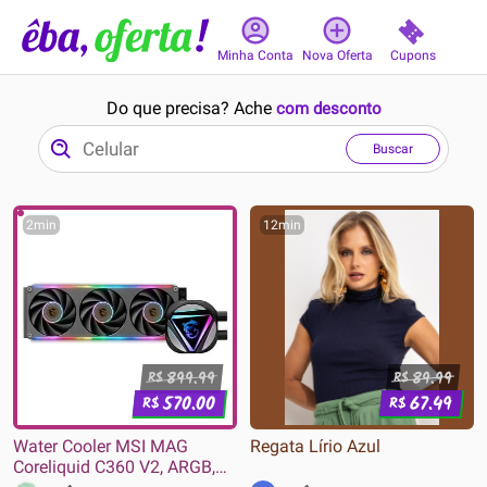
Cupons
Minha Conta
Nova Oferta
Do que precisa? Ache
com desconto
Buscar
2min
12min
899.99
89.99
R$
R$
570.00
67.49
R$
R$
Water Cooler MSI MAG
Regata Lírio Azul
Coreliquid C360 V2, ARGB,