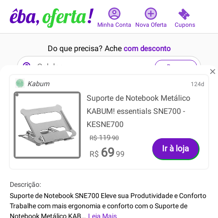
Cupons
Minha Conta
Nova Oferta
Do que precisa? Ache
com desconto
Buscar
Kabum
124d
Suporte de Notebook Metálico
Nenhuma oferta encontrada no momento
KABUM! essentials SNE700 -
KESNE700
119
R$
90
Ir à loja
69
R$
99
Descrição:
Suporte de Notebook SNE700 Eleve sua Produtividade e Conforto
Trabalhe com mais ergonomia e conforto com o Suporte de
Notebook Metálico KAB
…
Leia Mais
UM! essentials SNE700! Projetado para otimiz