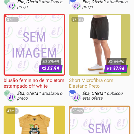
USB-C, Layout US, Preto - KB-
Êba, Oferta™
atualizou o
Êba, Oferta™
atualizou o
002NB-US
preço
preço
27min
37min
89.99
64.90
R$
R$
55.99
37.96
R$
R$
blusão feminino de moletom
Short Microfibra com
estampado off white
Elastano Preto
Êba, Oferta™
atualizou o
Êba, Oferta™
publicou
preço
esta oferta
47min
58min