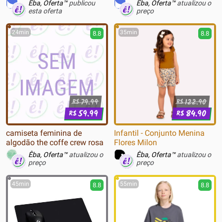
Êba, Oferta™
publicou
Êba, Oferta™
atualizou o
esta oferta
preço
24min
35min
8.8
8.8
79.99
122.90
R$
R$
59.99
84.90
R$
R$
camiseta feminina de
Infantil - Conjunto Menina
algodão the coffe crew rosa
Flores Milon
Êba, Oferta™
atualizou o
Êba, Oferta™
atualizou o
preço
preço
45min
55min
8.8
8.8