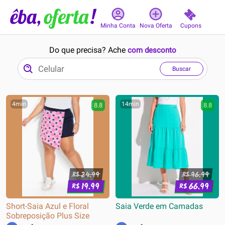
Cupons
Minha Conta
Nova Oferta
Do que precisa? Ache
com desconto
Buscar
4min
14min
8.8
8.8
24.99
96.99
R$
R$
19.99
66.99
R$
R$
Short-Saia Azul e Floral
Saia Verde em Camadas
Sobreposição Plus Size