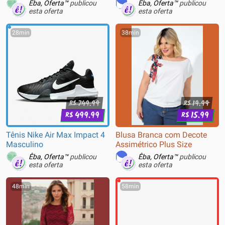
Êba, Oferta™
publicou
Êba, Oferta™
publicou
esta oferta
esta oferta
28min
38min
749.99
19.99
R$
R$
499.99
15.99
R$
R$
Tênis Nike Air Max Impact 4
Blusa Branca com Decote
Masculino
Assimétrico Plus Size
Êba, Oferta™
publicou
Êba, Oferta™
publicou
esta oferta
esta oferta
48min
58min