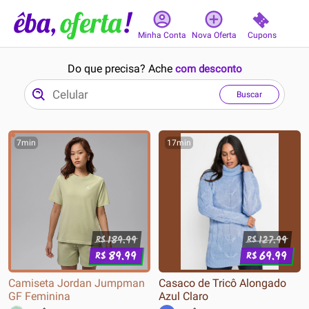
Cupons
Minha Conta
Nova Oferta
Do que precisa? Ache
com desconto
Buscar
7min
17min
189.99
127.99
R$
R$
89.99
69.99
R$
R$
Camiseta Jordan Jumpman
Casaco de Tricô Alongado
GF Feminina
Azul Claro