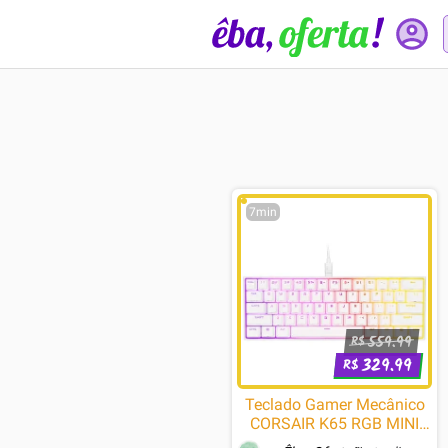
7min
559.99
R$
329.99
R$
Teclado Gamer Mecânico
CORSAIR K65 RGB MINI
8000hz, LED RGB, 60%,