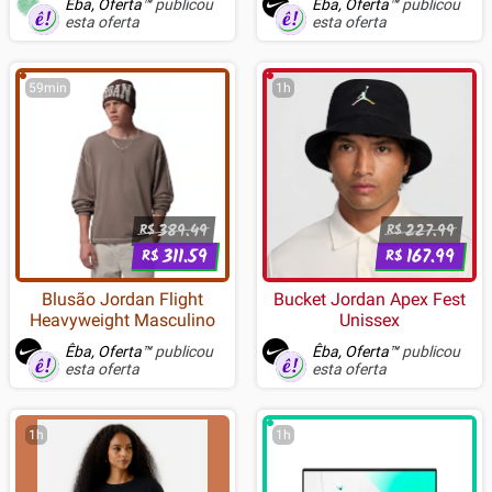
Êba, Oferta™
publicou
Êba, Oferta™
publicou
USB, ABNT2, Preto - RD-
esta oferta
esta oferta
BBK552
59min
1h
389.49
227.99
R$
R$
311.59
167.99
R$
R$
Blusão Jordan Flight
Bucket Jordan Apex Fest
Heavyweight Masculino
Unissex
Êba, Oferta™
publicou
Êba, Oferta™
publicou
esta oferta
esta oferta
1h
1h