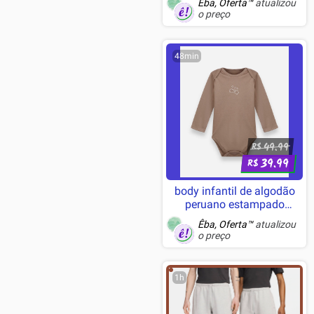
Êba, Oferta™
atualizou
Teclas CHERRY MX SPEED,
o preço
USB 3.0, Branco - CH-
9194114-NA
48min
49.99
R$
39.99
R$
body infantil de algodão
peruano estampado
manga longa marrom
Êba, Oferta™
atualizou
o preço
1h