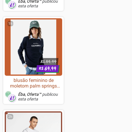
Êba, Oferta™
publicou
Branco - K576PW-R (PT-
esta oferta
BLUE)
1h
99.99
R$
69.99
R$
blusão feminino de
moletom palm springs
califórnia azul
Êba, Oferta™
publicou
esta oferta
2h