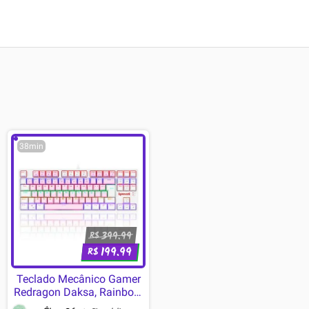
38min
399.99
R$
199.99
R$
Teclado Mecânico Gamer
Redragon Daksa, Rainbow,
Switch Blue, ABNT2, Rosa e