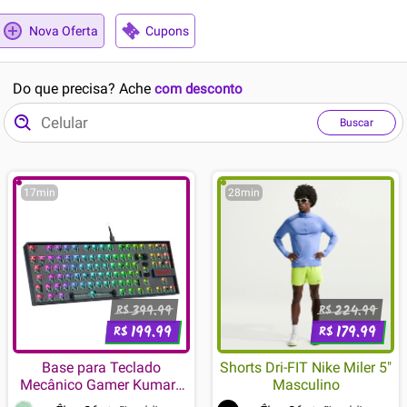
Nova Oferta
Cupons
Do que precisa? Ache
com desconto
Buscar
17min
28min
399.99
224.99
R$
R$
199.99
179.99
R$
R$
Base para Teclado
Shorts Dri-FIT Nike Miler 5"
Mecânico Gamer Kumara
Masculino
Barebone Edition, RGB,