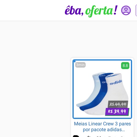
3min
8.8
49.99
R$
39.99
R$
Meias Linear Crew 3 pares
por pacote adidas
Performance Branco