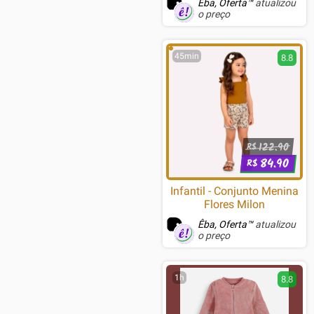
Êba, Oferta™
atualizou
o preço
45min
8.8
122.90
R$
84.90
R$
Infantil - Conjunto Menina
Flores Milon
Êba, Oferta™
atualizou
o preço
1h
8.8