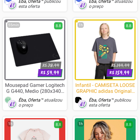
Êba, Oferta™
publicou
Êba, Oferta™
atualizou
esta oferta
o preço
55min
1h
8.8
8.8
78.99
199.99
R$
R$
59.99
159.99
R$
R$
Mousepad Gamer Logitech
Infantil - CAMISETA LOOSE
G G440, Medio (280x340),
GRAPHIC adidas Originals
Baixo Atrito - 943-000790
Cinza
Êba, Oferta™
atualizou
Êba, Oferta™
publicou
o preço
esta oferta
1h
1h
8.8
8.8