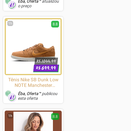
Êba, Oferta™
atualizou
o preço
1h
8.8
1044.99
R$
699.99
R$
Tênis Nike SB Dunk Low
NOTE Manchester
Masculino
Êba, Oferta™
publicou
esta oferta
1h
8.8