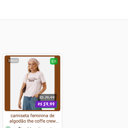
34min
8.8
79.99
R$
59.99
R$
camiseta feminina de
algodão the coffe crew
rosa