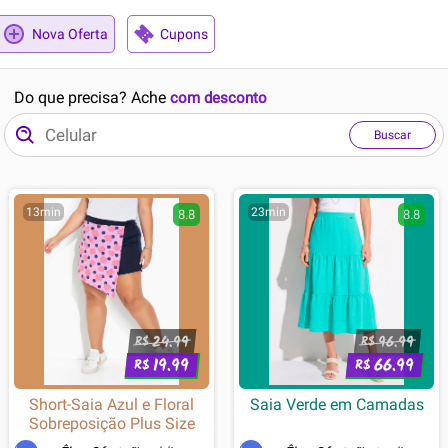
Nova Oferta
Cupons
Do que precisa? Ache
com desconto
Buscar
13min
23min
8.8
8.8
24.99
96.99
R$
R$
19.99
66.99
R$
R$
Short-Saia Azul e Floral
Saia Verde em Camadas
Sobreposição Plus Size