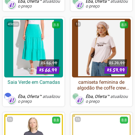
Êba, Oferta™
atualizou
Êba, Oferta™
atualizou
Magnético RGB, Tri-Mode,
o preço
o preço
22.000 DPI, Sensor Óptico
PAW3311, 5 Botões -
Branco
49min
1h
8.8
8.8
96.99
79.99
R$
R$
66.99
59.99
R$
R$
Saia Verde em Camadas
camiseta feminina de
algodão the coffe crew
rosa
Êba, Oferta™
atualizou
Êba, Oferta™
atualizou
o preço
o preço
1h
1h
8.8
8.8