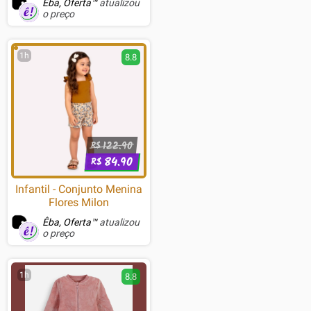
Êba, Oferta™
atualizou
o preço
1h
8.8
122.90
R$
84.90
R$
Infantil - Conjunto Menina
Flores Milon
Êba, Oferta™
atualizou
o preço
1h
8.8