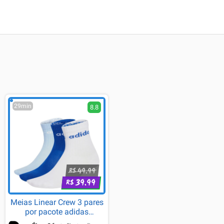
29min
8.8
49.99
R$
39.99
R$
Meias Linear Crew 3 pares
por pacote adidas
Performance Branco