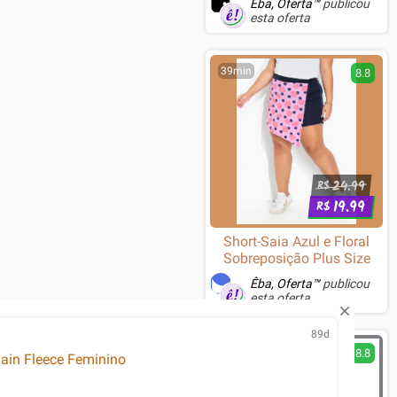
Êba, Oferta™
publicou
esta oferta
39min
8.8
24.99
R$
19.99
R$
Short-Saia Azul e Floral
Sobreposição Plus Size
Êba, Oferta™
publicou
esta oferta
89d
1h
8.8
main Fleece Feminino