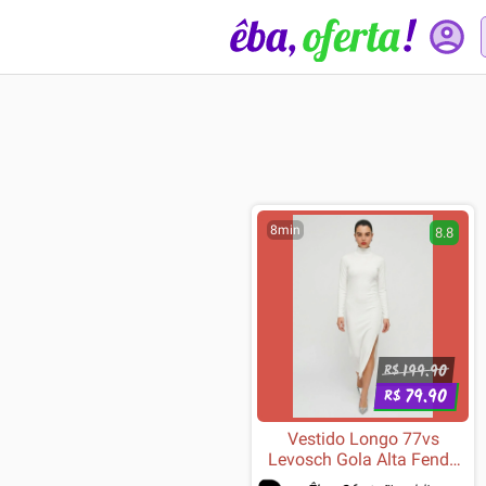
8min
8.8
199.90
R$
79.90
R$
Vestido Longo 77vs
Levosch Gola Alta Fenda
Lateral Tricôt Off White