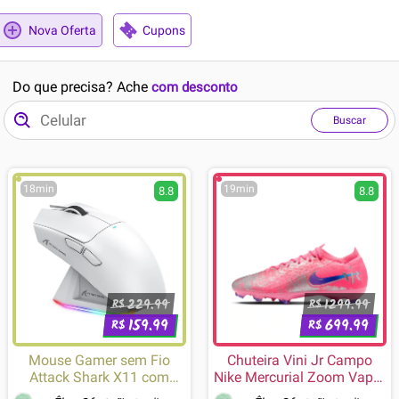
Nova Oferta
Cupons
Do que precisa? Ache
com desconto
Buscar
18min
19min
8.8
8.8
229.99
1299.99
R$
R$
159.99
699.99
R$
R$
Mouse Gamer sem Fio
Chuteira Vini Jr Campo
Attack Shark X11 com
Nike Mercurial Zoom Vapor
Base de Carregamento
16 Pro