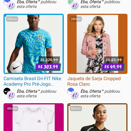
RGB, Switch Magnético
Êba, Oferta™
publicou
Êba, Oferta™
publicou
Uranus eSports, Topográfico,
esta oferta
esta oferta
Branco - MC-Ace68-16
28min
38min
379.99
89.99
R$
R$
303.99
49.99
R$
R$
Camiseta Brasil Dri-FIT Nike
Jaqueta de Sarja Cropped
Academy Pro Pré-Jogo
Rosa Claro
Masculina
Êba, Oferta™
publicou
Êba, Oferta™
publicou
esta oferta
esta oferta
48min
58min