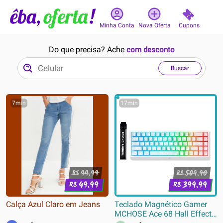
Cupons
Minha Conta
Nova Oferta
Do que precisa? Ache
com desconto
Buscar
7min
17min
99.99
509.90
R$
R$
49.99
399.99
R$
R$
Calça Azul Claro em Jeans
Teclado Magnético Gamer
MCHOSE Ace 68 Hall Effect,