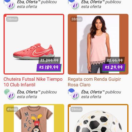
Êba, Oferta™
publicou
Êba, Oferta™
publicou
esta oferta
esta oferta
28min
38min
399.99
44.99
R$
R$
189.99
29.99
R$
R$
Chuteira Futsal Nike Tiempo
Regata com Renda Guipir
10 Club Infantil
Rosa Claro
Êba, Oferta™
publicou
Êba, Oferta™
publicou
esta oferta
esta oferta
49min
59min