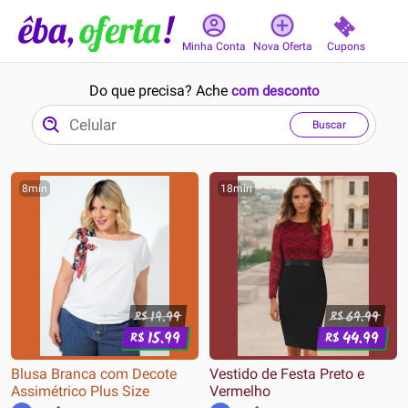
Cupons
Minha Conta
Nova Oferta
Do que precisa? Ache
com desconto
Buscar
8min
18min
19.99
69.99
R$
R$
15.99
44.99
R$
R$
Blusa Branca com Decote
Vestido de Festa Preto e
Assimétrico Plus Size
Vermelho