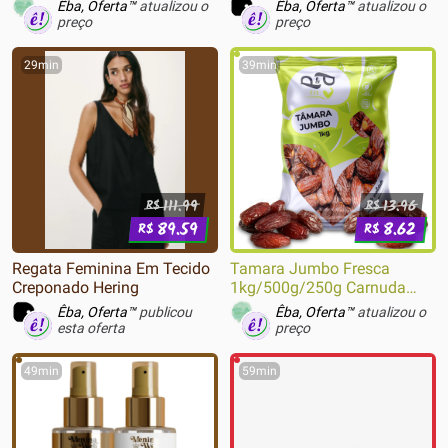
Antiderrapante, 4 Peças 2
Êba, Oferta™
atualizou o
Êba, Oferta™
atualizou o
Cores, Preto/Branco - 24174
preço
preço
29min
39min
111.99
13.96
R$
R$
89.59
8.62
R$
R$
Regata Feminina Em Tecido
Tamara Jumbo Fresca
Creponado Hering
1kg/500g/250g Carnuda
Original Medjool
Êba, Oferta™
publicou
Êba, Oferta™
atualizou o
Selecionada
esta oferta
preço
49min
59min