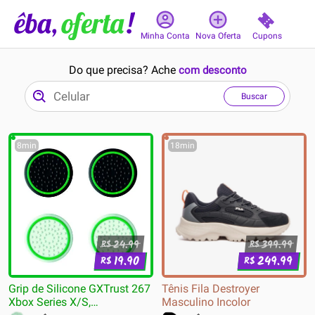
Cupons
Minha Conta
Nova Oferta
Do que precisa? Ache
com desconto
Buscar
8min
18min
24.99
399.99
R$
R$
19.90
249.99
R$
R$
Grip de Silicone GXTrust 267
Tênis Fila Destroyer
Xbox Series X/S,
Masculino Incolor