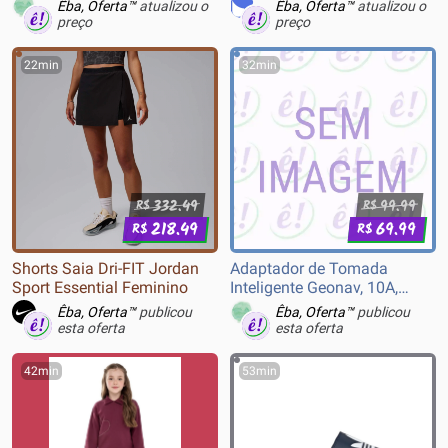
E Acessórios Organizador
Êba, Oferta™
atualizou o
Êba, Oferta™
atualizou o
Porta Tempero Cozinha
preço
preço
22min
32min
332.49
99.99
R$
R$
218.49
69.99
R$
R$
Shorts Saia Dri-FIT Jordan
Adaptador de Tomada
Sport Essential Feminino
Inteligente Geonav, 10A,
Bivolt
Êba, Oferta™
publicou
Êba, Oferta™
publicou
esta oferta
esta oferta
42min
53min