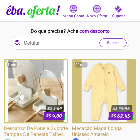
Cupons
Minha Conta
Nova Oferta
Do que precisa? Ache
com desconto
Buscar
1min
11min
5.00
99.92
R$
R$
4.00
62.45
R$
R$
Descanso De Panela Suporte
Macacão Maga Longa
Tampas De Panelas Talheres
Unissex Amarelo