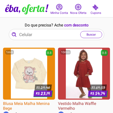
Cupons
Minha Conta
Nova Oferta
Do que precisa? Ache
com desconto
Buscar
1min
10min
8.8
8.8
29.46
69.53
R$
R$
23.19
54.74
R$
R$
Blusa Meia Malha Menina
Vestido Malha Waffle
Bege
Vermelho