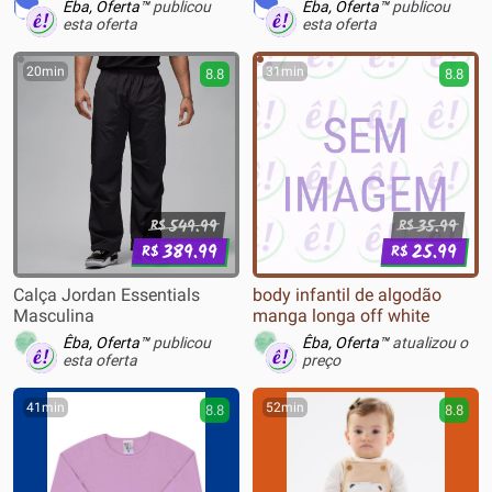
Êba, Oferta™
publicou
Êba, Oferta™
publicou
esta oferta
esta oferta
20min
31min
8.8
8.8
549.99
35.99
R$
R$
389.99
25.99
R$
R$
Calça Jordan Essentials
body infantil de algodão
Masculina
manga longa off white
Êba, Oferta™
publicou
Êba, Oferta™
atualizou o
esta oferta
preço
41min
52min
8.8
8.8