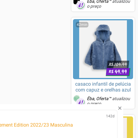
Êba, Oferta™
atualizou
o preço
42min
109.99
R$
49.99
R$
casaco infantil de pelúcia
com capuz e orelhas azul
Êba, Oferta™
atualizou
o preço
142d
1h
ement Edition 2022/23 Masculina