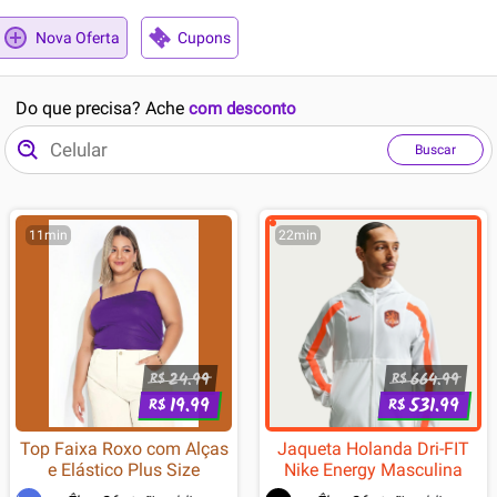
Nova Oferta
Cupons
Do que precisa? Ache
com desconto
Buscar
11min
22min
24.99
664.99
R$
R$
19.99
531.99
R$
R$
Top Faixa Roxo com Alças
Jaqueta Holanda Dri-FIT
e Elástico Plus Size
Nike Energy Masculina