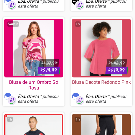
Êba, Oferta™
publicou
Êba, Oferta™
publicou
esta oferta
esta oferta
54min
1h
37.99
42.99
R$
R$
19.99
19.99
R$
R$
Blusa de um Ombro Só
Blusa Decote Redondo Pink
Rosa
Êba, Oferta™
publicou
Êba, Oferta™
publicou
esta oferta
esta oferta
1h
1h