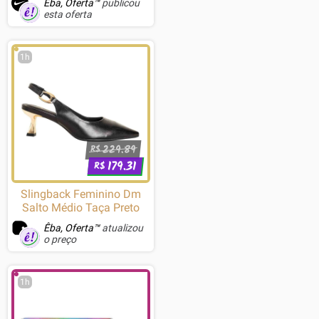
Êba, Oferta™
publicou
esta oferta
1h
229.89
R$
179.31
R$
Slingback Feminino Dm
Salto Médio Taça Preto
Êba, Oferta™
atualizou
o preço
1h