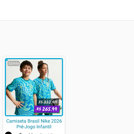
32min
332.49
R$
265.99
R$
Camiseta Brasil Nike 2026
Pré-Jogo Infantil