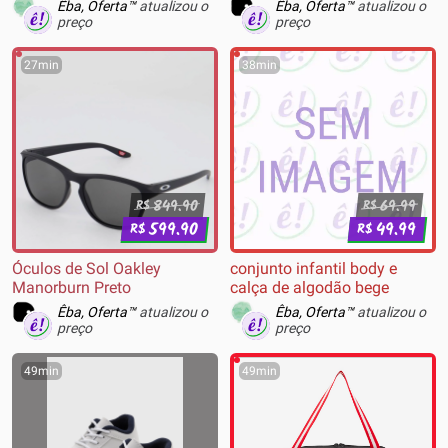
Êba, Oferta™
atualizou o
Êba, Oferta™
atualizou o
preço
preço
27min
38min
849.90
69.99
R$
R$
599.90
49.99
R$
R$
Óculos de Sol Oakley
conjunto infantil body e
Manorburn Preto
calça de algodão bege
Êba, Oferta™
atualizou o
Êba, Oferta™
atualizou o
preço
preço
49min
49min