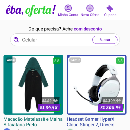
Cupons
Minha Conta
Nova Oferta
Do que precisa? Ache
com desconto
Buscar
4min
14min
8.8
8.8
69.96
349.99
R$
R$
34.98
208.99
R$
R$
Macacão Matelassê e Malha
Headset Gamer HyperX
Alfaiataria Preto
Cloud Stinger 2, Drivers