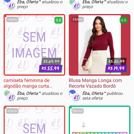
50mm, Branco, Playstation -
Êba, Oferta™
atualizou o
Êba, Oferta™
atualizou o
75X29AA
preço
preço
24min
35min
8.8
8.8
69.99
35.99
R$
R$
55.99
19.99
R$
R$
camiseta feminina de
Blusa Manga Longa com
algodão manga curta
Recorte Vazado Bordô
estampada off white
Êba, Oferta™
atualizou o
Êba, Oferta™
publicou
preço
esta oferta
45min
56min