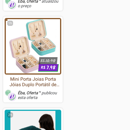
Êba, Oferta™
atualizou
o preço
1h
10.98
R$
7.98
R$
Mini Porta Joias Porta
Jóias Duplo Portátil de
Couro Organizador para
Êba, Oferta™
publicou
Bijuterias Colares e
esta oferta
Bijuterias
2h