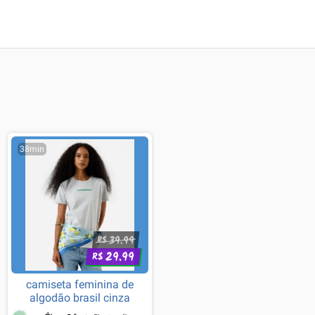
38min
39.99
R$
29.99
R$
camiseta feminina de
algodão brasil cinza