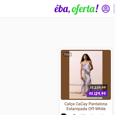
7min
239.99
R$
129.99
R$
Calça CaCay Pantalona
Estampada Off-White