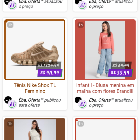
Êba, Oferta™
atualizou
Êba, Oferta™
atualizou
o preço
o preço
1h
1h
1329.99
69.99
R$
R$
911.99
55.99
R$
R$
Tênis Nike Shox TL
Infantil - Blusa menina em
Feminino
malha com flores Brandili
Êba, Oferta™
publicou
Êba, Oferta™
atualizou
esta oferta
o preço
1h
1h