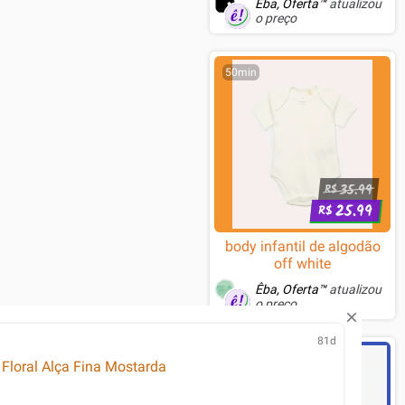
Êba, Oferta™
atualizou
o preço
50min
35.99
R$
25.99
R$
body infantil de algodão
off white
Êba, Oferta™
atualizou
o preço
81d
1h
Floral Alça Fina Mostarda