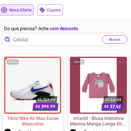
Nova Oferta
Cupons
Do que precisa? Ache
com desconto
Buscar
18min
28min
759.99
52.43
R$
R$
399.99
37.45
R$
R$
Tênis Nike Air Max Excee
Infantil - Blusa Interativa
Masculino
Menina Manga Longa Elian
Rosa