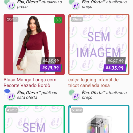
50mm, Branco, Playstation -
estampada off white
Êba, Oferta™
atualizou o
Êba, Oferta™
atualizou o
75X29AA
preço
preço
20min
30min
8.8
35.99
55.99
R$
R$
19.99
35.99
R$
R$
Blusa Manga Longa com
calça legging infantil de
Recorte Vazado Bordô
tricot canelada rosa
Êba, Oferta™
publicou
Êba, Oferta™
atualizou o
esta oferta
preço
41min
51min