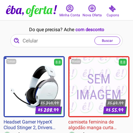
Cupons
Minha Conta
Nova Oferta
Do que precisa? Ache
com desconto
Buscar
1min
9min
8.8
8.8
349.99
69.99
R$
R$
208.99
55.99
R$
R$
Headset Gamer HyperX
camiseta feminina de
Cloud Stinger 2, Drivers
algodão manga curta