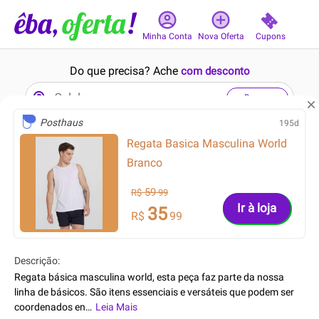
Cupons
Minha Conta
Nova Oferta
Do que precisa? Ache
com desconto
Buscar
Posthaus
195d
Regata Basica Masculina World
1min
11min
Branco
59
R$
99
Ir à loja
35
R$
99
559.99
189.99
R$
R$
Descrição:
429.99
89.99
R$
R$
Regata básica masculina world, esta peça faz parte da nossa
Filtro de Linha + Protetor
Camiseta Jordan Jumpman
linha de básicos. São itens essenciais e versáteis que podem ser
Smart TS Shara, 8 Tomadas,
GF Feminina
coordenados en
…
Leia Mais
tre si e combinam com todo o seu guarda-roupa. Elab