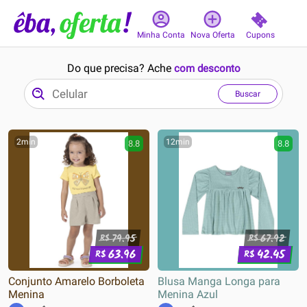
Cupons
Minha Conta
Nova Oferta
Do que precisa? Ache
com desconto
Buscar
2min
12min
8.8
8.8
79.95
67.92
R$
R$
63.96
42.45
R$
R$
Conjunto Amarelo Borboleta
Blusa Manga Longa para
Menina
Menina Azul