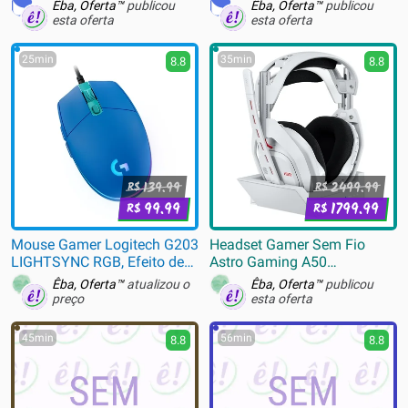
Êba, Oferta™
publicou
Êba, Oferta™
publicou
esta oferta
esta oferta
25min
35min
8.8
8.8
139.99
2499.99
R$
R$
99.99
1799.99
R$
R$
Mouse Gamer Logitech G203
Headset Gamer Sem Fio
LIGHTSYNC RGB, Efeito de
Astro Gaming A50
Ondas de Cores, 6 Botões
LIGHTSPEED + Base Station
Êba, Oferta™
atualizou o
Êba, Oferta™
publicou
Programáveis e Até 8.000
(Gen 5) Com Tecnologia
preço
esta oferta
DPI, Azul - 910-005795
PLAYSYNC AUDIO, Bluetooth,
Branco - 939-002229
45min
56min
8.8
8.8