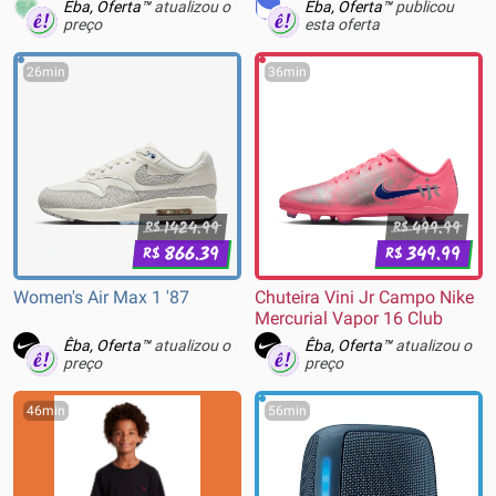
Preto - RM-WC-AB-240
Êba, Oferta™
atualizou o
Êba, Oferta™
publicou
preço
esta oferta
26min
36min
1424.99
499.99
R$
R$
866.39
349.99
R$
R$
Women's Air Max 1 '87
Chuteira Vini Jr Campo Nike
Mercurial Vapor 16 Club
Êba, Oferta™
atualizou o
Êba, Oferta™
atualizou o
preço
preço
46min
56min