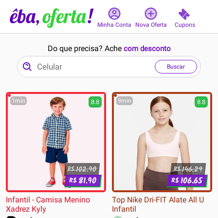
Cupons
Minha Conta
Nova Oferta
Do que precisa? Ache
com desconto
Buscar
1min
9min
8.8
8.8
102.90
146.29
R$
R$
81.90
106.65
R$
R$
Infantil - Camisa Menino
Top Nike Dri-FIT Alate All U
Xadrez Kyly
Infantil