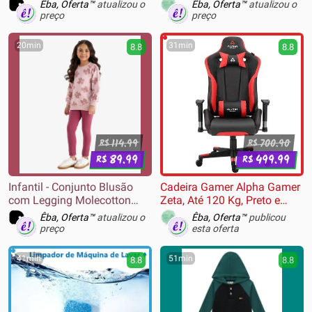
Êba, Oferta™
atualizou o
Êba, Oferta™
atualizou o
preço
preço
20min
31min
8.8
8.8
114.99
700.90
R$
R$
89.99
499.99
R$
R$
Infantil - Conjunto Blusão
Cadeira Gamer Alpha Gamer
com Legging Molecotton
Zeta, Até 120 Kg, Preto e
Rovi Rosa
Vermelho - AGZETA-BK-R
Êba, Oferta™
atualizou o
Êba, Oferta™
publicou
preço
esta oferta
41min
51min
8.8
8.8