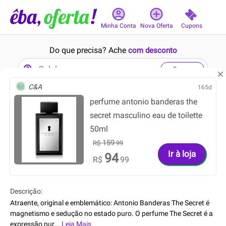
Cupons
Minha Conta
Nova Oferta
Do que precisa? Ache
com desconto
Buscar
C&A
165d
perfume antonio banderas the
2min
12min
secret masculino eau de toilette
50ml
159
R$
99
Ir à loja
94
R$
99
1279.99
188.99
R$
R$
749.99
92.99
R$
R$
Descrição:
Atraente, original e emblemático: Antonio Banderas The Secret é
Bolsa Transversal Guess
Ventoinha Asus TUF Gaming
magnetismo e sedução no estado puro. O perfume The Secret é a
Alça Ajustável Preta
TR120 Reverse, 120mm,
expressão pur
…
Leia Mais
a da mascul