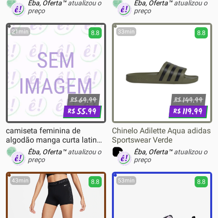
Êba, Oferta™
atualizou o
Êba, Oferta™
atualizou o
preço
preço
21min
33min
8.8
8.8
69.99
149.99
R$
R$
55.99
119.99
R$
R$
camiseta feminina de
Chinelo Adilette Aqua adidas
algodão manga curta latina
Sportswear Verde
com brilhos preta
Êba, Oferta™
atualizou o
Êba, Oferta™
atualizou o
preço
preço
43min
53min
8.8
8.8