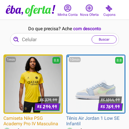
Cupons
Minha Conta
Nova Oferta
Do que precisa? Ache
com desconto
Buscar
1min
10min
8.8
8.8
379.99
1044.99
R$
R$
294.99
769.99
R$
R$
Camiseta Nike PSG
Tênis Air Jordan 1 Low SE
Academy Pro IV Masculina
Infantil