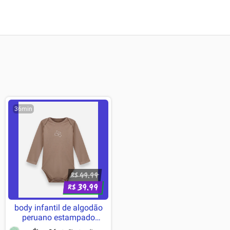
36min
49.99
R$
39.99
R$
body infantil de algodão
peruano estampado
manga longa marrom