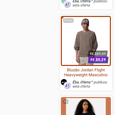
Êba, Oferta™
publicou
USB, ABNT2, Preto - RD-
esta oferta
BBK552
47min
389.49
R$
311.59
R$
Blusão Jordan Flight
Heavyweight Masculino
Êba, Oferta™
publicou
esta oferta
1h