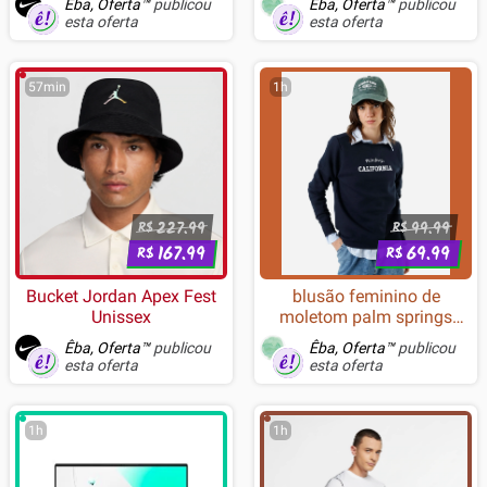
Êba, Oferta™
publicou
Êba, Oferta™
publicou
Branco - K576PW-R (PT-
esta oferta
esta oferta
BLUE)
57min
1h
227.99
99.99
R$
R$
167.99
69.99
R$
R$
Bucket Jordan Apex Fest
blusão feminino de
Unissex
moletom palm springs
califórnia azul
Êba, Oferta™
publicou
Êba, Oferta™
publicou
esta oferta
esta oferta
1h
1h