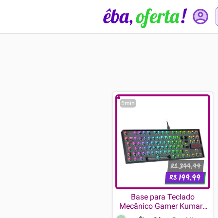
5min
399.99
R$
199.99
R$
Base para Teclado
Mecânico Gamer Kumara
Barebone Edition, RGB,