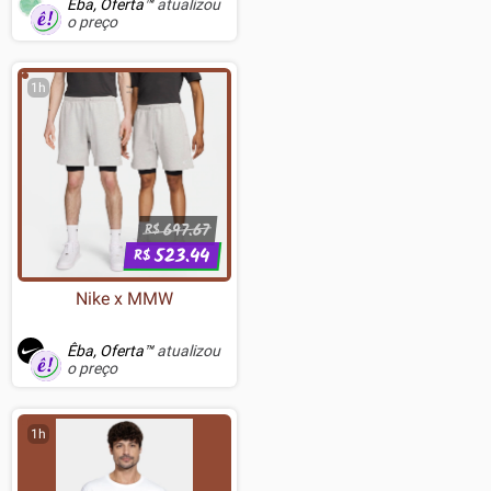
Êba, Oferta™
atualizou
o preço
1h
697.67
R$
523.44
R$
Nike x MMW
Êba, Oferta™
atualizou
o preço
1h