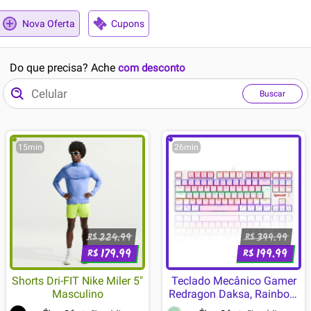
Nova Oferta
Cupons
Do que precisa? Ache
com desconto
Buscar
15min
26min
224.99
399.99
R$
R$
179.99
199.99
R$
R$
Shorts Dri-FIT Nike Miler 5"
Teclado Mecânico Gamer
Masculino
Redragon Daksa, Rainbow,
Switch Blue, ABNT2, Rosa e