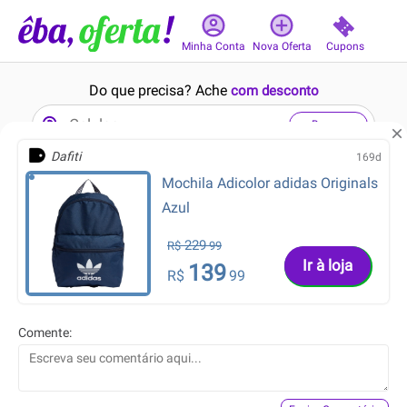
Cupons
Minha Conta
Nova Oferta
Do que precisa? Ache
com desconto
Buscar
Dafiti
169d
Mochila Adicolor adidas Originals
5min
7min
Azul
229
R$
99
Ir à loja
139
R$
99
79.99
82.99
R$
R$
Comente:
59.99
44.99
R$
R$
camiseta feminina de
Saia Midi Cintura Alta
algodão fashion department
Branca