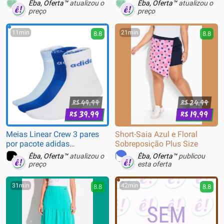
de Carregamento Magnético
Pro
Êba, Oferta™
atualizou o
Êba, Oferta™
atualizou o
RGB, Tri-Mode, 22.000 DPI,
preço
preço
Sensor Óptico PAW3311, 5
Botões - Branco
11min
21min
8.8
8.8
49.99
24.99
R$
R$
39.99
19.99
R$
R$
Meias Linear Crew 3 pares
Short-Saia Azul e Floral
por pacote adidas
Sobreposição Plus Size
Performance Branco
Êba, Oferta™
atualizou o
Êba, Oferta™
publicou
preço
esta oferta
31min
42min
8.8
8.8