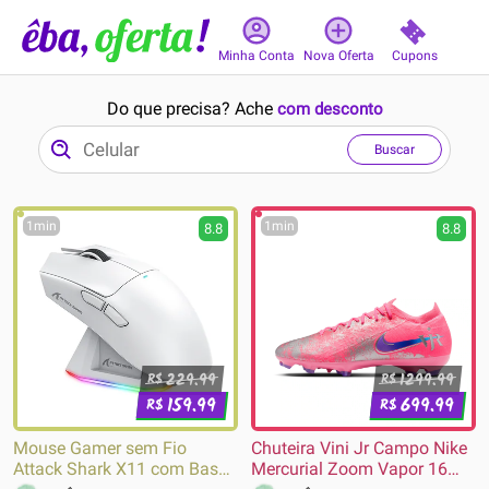
Cupons
Minha Conta
Nova Oferta
Do que precisa? Ache
com desconto
Buscar
1min
1min
8.8
8.8
229.99
1299.99
R$
R$
159.99
699.99
R$
R$
Mouse Gamer sem Fio
Chuteira Vini Jr Campo Nike
Attack Shark X11 com Base
Mercurial Zoom Vapor 16