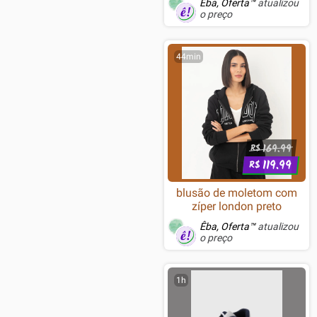
Êba, Oferta™
atualizou
o preço
44min
169.99
R$
119.99
R$
blusão de moletom com
zíper london preto
Êba, Oferta™
atualizou
o preço
1h