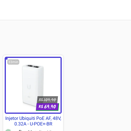
33min
109.90
R$
69.90
R$
Injetor Ubiquiti PoE AF, 48V,
0.32A - U-POE+-BR