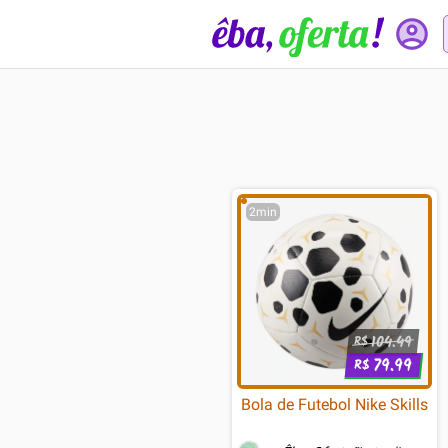
2min
104.49
R$
79.99
R$
Bola de Futebol Nike Skills