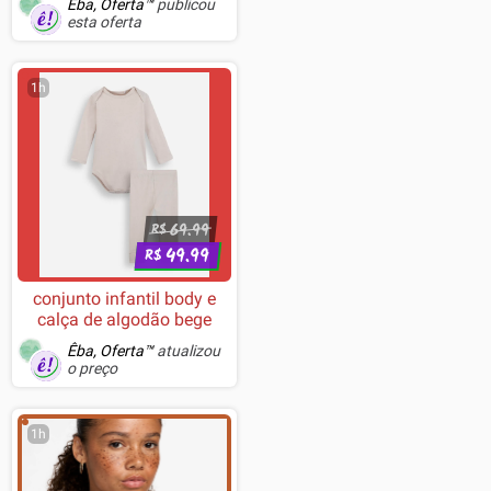
Êba, Oferta™
publicou
esta oferta
1h
69.99
R$
49.99
R$
conjunto infantil body e
calça de algodão bege
Êba, Oferta™
atualizou
o preço
1h