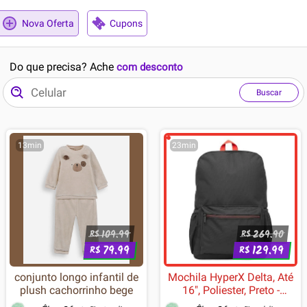
Nova Oferta
Cupons
Do que precisa? Ache
com desconto
Buscar
13min
23min
109.99
269.90
R$
R$
79.99
129.99
R$
R$
conjunto longo infantil de
Mochila HyperX Delta, Até
plush cachorrinho bege
16", Poliester, Preto -
8C524AA