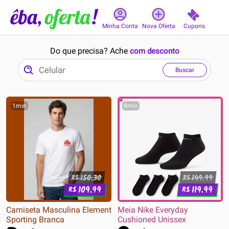
Cupons
Minha Conta
Nova Oferta
Do que precisa? Ache
com desconto
Buscar
1min
8min
150.30
149.99
R$
R$
109.99
119.99
R$
R$
Camiseta Masculina Element
Meia Nike Everyday
Sporting Branca
Cushioned Unissex