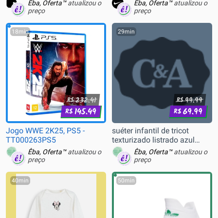
Êba, Oferta™
atualizou o
Êba, Oferta™
atualizou o
preço
preço
18min
29min
232.41
99.99
R$
R$
145.49
69.99
R$
R$
Jogo WWE 2K25, PS5 -
suéter infantil de tricot
TT000263PS5
texturizado listrado azul
escuro
Êba, Oferta™
atualizou o
Êba, Oferta™
atualizou o
preço
preço
40min
50min