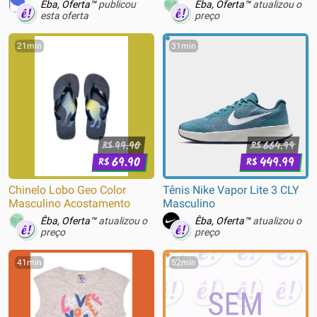
Êba, Oferta™
publicou
Êba, Oferta™
atualizou o
esta oferta
preço
21min
31min
99.90
664.99
R$
R$
69.90
449.99
R$
R$
Chinelo Lobo Geo Color
Tênis Nike Vapor Lite 3 CLY
Masculino Acostamento
Masculino
Êba, Oferta™
atualizou o
Êba, Oferta™
atualizou o
preço
preço
41min
52min