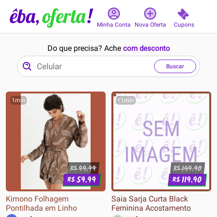
Cupons
Minha Conta
Nova Oferta
Do que precisa? Ache
com desconto
Buscar
1min
11min
99.99
149.90
R$
R$
59.99
119.90
R$
R$
Kimono Folhagem
Saia Sarja Curta Black
Pontilhada em Linho
Feminina Acostamento