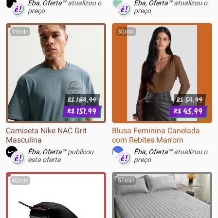
Longo Azul Azul
Digital para Download -
Êba, Oferta™
atualizou o
Êba, Oferta™
atualizou o
21415189
preço
preço
19min
30min
189.99
59.99
R$
R$
151.99
45.99
R$
R$
Camiseta Nike NAC Grit
Blusa Feminina Canelada
Masculina
com Rebites Marrom
Êba, Oferta™
publicou
Êba, Oferta™
atualizou o
esta oferta
preço
40min
51min