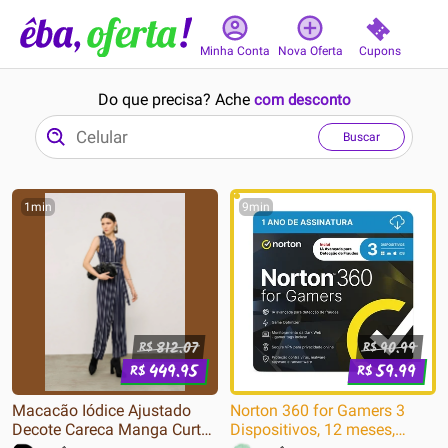
Cupons
Minha Conta
Nova Oferta
Do que precisa? Ache
com desconto
Buscar
1min
9min
812.07
90.99
R$
R$
449.95
59.99
R$
R$
Macacão Iódice Ajustado
Norton 360 for Gamers 3
Decote Careca Manga Curta
Dispositivos, 12 meses,