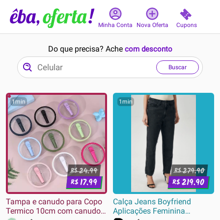
Cupons
Minha Conta
Nova Oferta
Do que precisa? Ache
com desconto
Buscar
1min
1min
24.99
279.90
R$
R$
17.99
219.90
R$
R$
Tampa e canudo para Copo
Calça Jeans Boyfriend
Termico 10cm com canudo
Aplicações Feminina