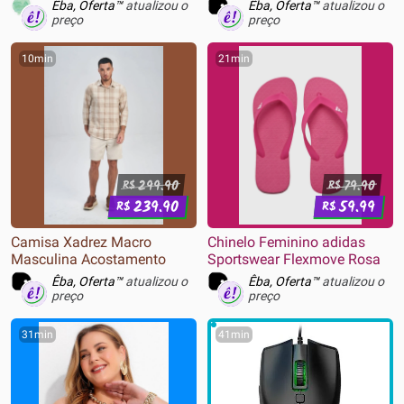
Flip para Drinks (NAO VEM
Acostamento
Êba, Oferta™
atualizou o
Êba, Oferta™
atualizou o
COPO)
preço
preço
10min
21min
299.90
79.90
R$
R$
239.90
59.99
R$
R$
Camisa Xadrez Macro
Chinelo Feminino adidas
Masculina Acostamento
Sportswear Flexmove Rosa
Êba, Oferta™
atualizou o
Êba, Oferta™
atualizou o
preço
preço
31min
41min