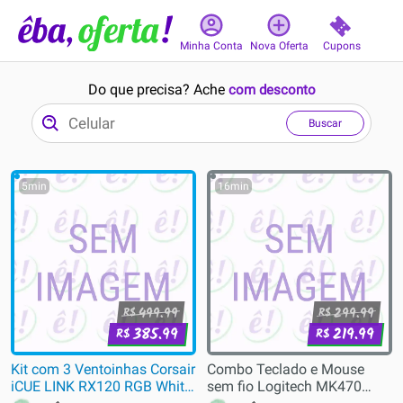
Cupons
Minha Conta
Nova Oferta
Do que precisa? Ache
com desconto
Buscar
5min
16min
499.99
299.99
R$
R$
385.99
219.99
R$
R$
Kit com 3 Ventoinhas Corsair
Combo Teclado e Mouse
iCUE LINK RX120 RGB White,
sem fio Logitech MK470