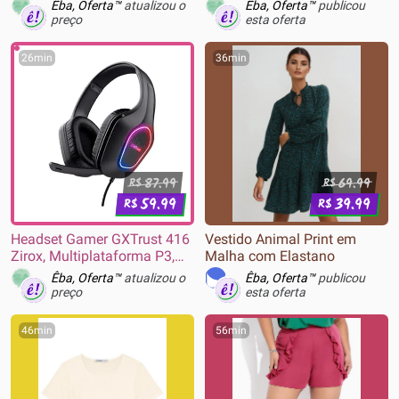
120mm, Branco - CO-
com Design Slim, Digitação
Êba, Oferta™
atualizou o
Êba, Oferta™
publicou
9051022-WW
e Clique Silencioso, Mouse
preço
esta oferta
Ambidestro e Pilhas Inclusas
- 920-009268
26min
36min
87.99
69.99
R$
R$
59.99
39.99
R$
R$
Headset Gamer GXTrust 416
Vestido Animal Print em
Zirox, Multiplataforma P3,
Malha com Elastano
PC PS5 Xbox, Preto - 25331
Êba, Oferta™
atualizou o
Êba, Oferta™
publicou
preço
esta oferta
46min
56min