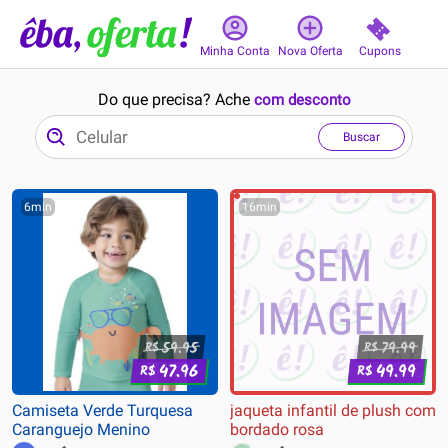
Cupons
Minha Conta
Nova Oferta
Do que precisa? Ache
com desconto
Buscar
6min
16min
59.95
79.99
R$
R$
47.96
49.99
R$
R$
Camiseta Verde Turquesa
jaqueta infantil de plush com
Caranguejo Menino
bordado rosa