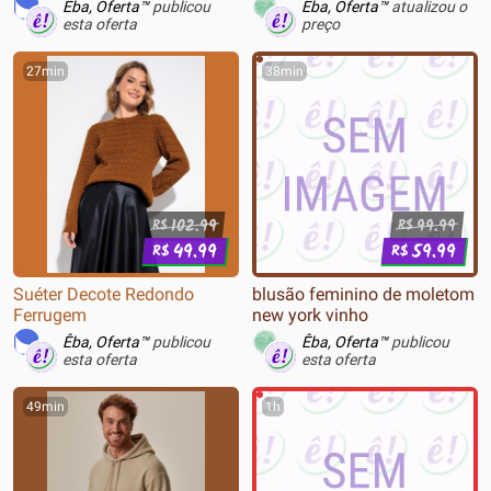
Êba, Oferta™
publicou
Êba, Oferta™
atualizou o
esta oferta
preço
27min
38min
102.99
99.99
R$
R$
49.99
59.99
R$
R$
Suéter Decote Redondo
blusão feminino de moletom
Ferrugem
new york vinho
Êba, Oferta™
publicou
Êba, Oferta™
publicou
esta oferta
esta oferta
49min
1h