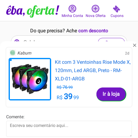
Cupons
Minha Conta
Nova Oferta
Do que precisa? Ache
com desconto
Buscar
Kabum
2d
Kit com 3 Ventoinhas Rise Mode X,
Nenhuma oferta encontrada no momento
120mm, Led ARGB, Preto - RM-
XLD-01-ARGB
76
R$
99
Ir à loja
39
R$
99
Comente: