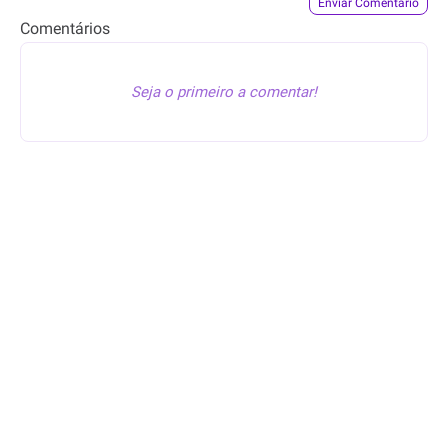
Enviar Comentário
Êba, Oferta™
publicou
Êba, Oferta™
publicou
esta oferta
esta oferta
Comentários
19min
29min
Seja o primeiro a comentar!
24.99
399.90
R$
R$
19.99
319.90
R$
R$
Short Vinho em Malha
Saia Midi Camadas
Feminina Acostamento
Êba, Oferta™
publicou
Êba, Oferta™
atualizou o
esta oferta
preço
39min
49min