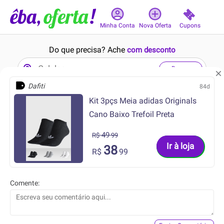
Cupons
Minha Conta
Nova Oferta
Do que precisa? Ache
com desconto
Buscar
Dafiti
84d
Kit 3pçs Meia adidas Originals
1min
9min
Cano Baixo Trefoil Preta
49
R$
99
Ir à loja
38
R$
99
69.99
34.99
R$
R$
Comente:
39.99
27.99
R$
R$
Vestido Animal Print em
Blusa de Viscotorcion
Malha com Elastano
Feminina Bege