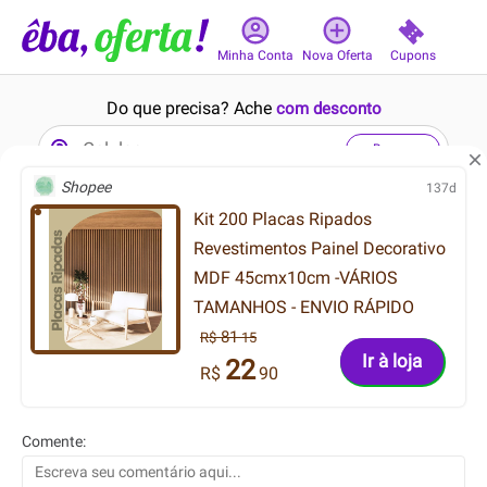
Cupons
Minha Conta
Nova Oferta
Do que precisa? Ache
com desconto
Buscar
Shopee
137d
Kit 200 Placas Ripados
8min
18min
Revestimentos Painel Decorativo
MDF 45cmx10cm -VÁRIOS
TAMANHOS - ENVIO RÁPIDO
81
R$
15
Ir à loja
22
R$
90
99.99
79.99
R$
R$
71.99
49.99
R$
R$
Comente:
Vestido Abstrata em Malha
bermuda infantil sarja stone
de Viscose
verde