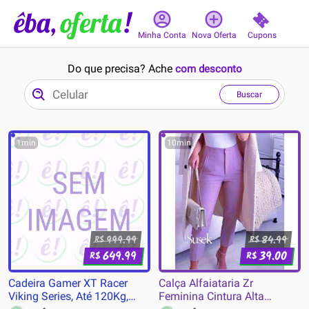
Cupons
Minha Conta
Nova Oferta
Do que precisa? Ache
com desconto
Buscar
1min
10min
999.99
84.99
R$
R$
649.99
39.00
R$
R$
Cadeira Gamer XT Racer
Calça Alfaiataria Zr
Viking Series, Até 120Kg,
Feminina Cintura Alta