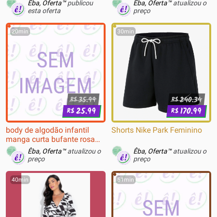
Com Almofadas, Reclinável,
Laçamento Moda Luxo
Êba, Oferta™
publicou
Êba, Oferta™
atualizou o
Descanso de Braço 3D, Preto
Elegancia Envio Imediato
esta oferta
preço
e Branco - XTR-021
Tecido Premium ZR020
20min
30min
35.99
240.34
R$
R$
25.99
170.99
R$
R$
body de algodão infantil
Shorts Nike Park Feminino
manga curta bufante rosa
claro
Êba, Oferta™
atualizou o
Êba, Oferta™
atualizou o
preço
preço
40min
51min